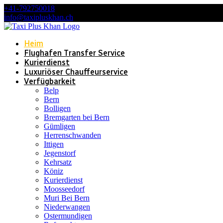
+41-792750018
info@taxipluskhan.ch
Heim
Flughafen Transfer Service
Kurierdienst
Luxuriöser Chauffeurservice
Verfügbarkeit
Belp
Bern
Bolligen
Bremgarten bei Bern
Gümligen
Herrenschwanden
Ittigen
Jegenstorf
Kehrsatz
Köniz
Kurierdienst
Moosseedorf
Muri Bei Bern
Niederwangen
Ostermundigen